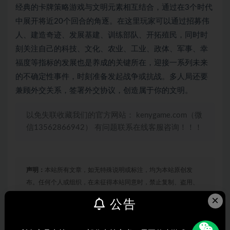
经典的卡牌策略游戏与文明元素相互结合，通过在3个时代
中展开将近20个回合的角逐。在这里玩家可以通过招募伟
人、建造奇迹、发展基建、训练部队、开拓殖民，同时时
刻关注自己的科技、文化、农业、工业、政体、军事、幸
福度等指标的发展也是养成的关键所在，迎接一系列未来
的不确定性事件，时刻准备发起战争或抗战。多人局还要
兼顾外交关系，签署外交协议，创造属于你的文明。
以免失联收藏我们的官方网站： kenygame.com（微
信13562866942） 有问题联系在线客服咨询！！！
声明：
本站所有文章，如无特殊说明或标注，均为本站原创发
布。任何个人或组织，在未征得本站同意时，禁止复制、盗用、
采集、发布本站内容到任何网站、书籍等各类媒体平台。如若本
×
公告
站内容侵犯了原著者的合法权益，可联系我们进行处理。