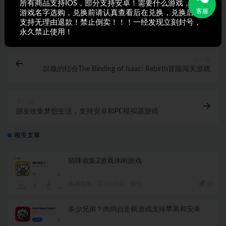
所有商品支持IOS，部分支持安卓！需要什么游戏，搜索
客服
游戏名字选购，兑换前请认真查看后在兑换，兑换后不
打赏
收藏
海报
链接
支持无理由退款！禁止倒卖！！！一经发现立刻封号，
永久禁止使用！
上一篇
以撒的结合The Binding of Isaac: Rebirth冒险闯关游戏
下一篇
朋友收集梦想生活，支持安卓和PC模拟器游戏
相关文章
猫咪收集2游戏休闲游戏
休闲娱乐
22 分前
1
55
多少兄弟？肉鸽自走棋游戏支持苹果和安卓