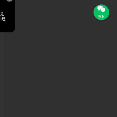
，兑
客服
一经