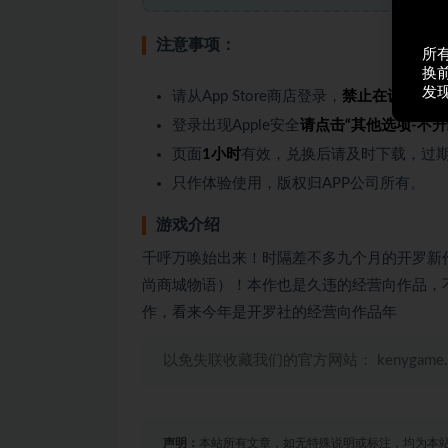
注意事项：
所
换
发
请从App Store商店登录，
禁止在设置登录
登录出现Apple安全
请点击“其他选项-不升
页面
1小时
有效，兑换后请及时下载，过期
只作体验使用，版权归APP公司所有。
游戏介绍
千呼万唤始出来！时隔差不多九个月的开罗新
尚商城物语）！本作也是久违的经营向作品，
作，看来今年是开罗社的经营向作品年
以免失联收藏我们的官方网站： kenygame
声明：
本站所有文章，如无特殊说明或标注，均为本