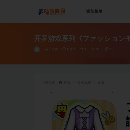
添加菜单
全部
开罗游戏系列《ファッション
会员免费
1 月前
1
385
55
当前位置：
首页
会员免费
正文