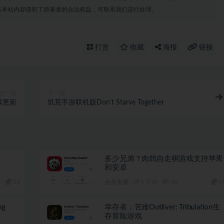
若本站内容侵犯了原著者的合法权益，可联系我们进行处理。
打赏
收藏
海报
链接
上一篇
下一篇
续更新
饥荒手游联机版Don’t Starve Together
多少兄弟？肉鸽自走棋游戏支持苹果
和安卓
55
会员免费
5 天前
20
5
ng
幸存者：苦难Outliver: Tribulation生
存冒险游戏