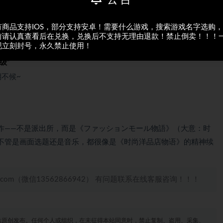
有商品支持IOS，部分支持安卓！需要什么游戏，搜索游戏名字选购
前请认真查看后在兑换，兑换后不支持无理由退款！禁止倒卖！！！
现立刻封号，永久禁止使用！
，否则后果自负！
级”
不候~
作——不是派出所，而是《ファッションモール物語》（大意：时
不管是画面选题还是音乐，都很像是《时尚洋品店物语》的精神续
.com（微信13562866942） 有问题联系在线客服咨询！！！
站原创发布。任何个人或组织，在未征得本站同意时，禁止复制、盗用、采集、