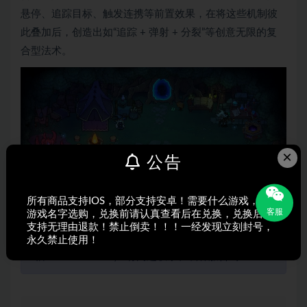
悬停、追踪目标、触发连携等前置效果，在将这些机制彼
此叠加后，创造出如“追踪 + 弹射 + 分裂”等创意无限的复
合型法术。
×
公告
所有商品支持IOS，部分支持安卓！需要什么游戏，搜索
客服
游戏名字选购，兑换前请认真查看后在兑换，兑换后不
支持无理由退款！禁止倒卖！！！一经发现立刻封号，
以免失联收藏我们的官方网站： kenygame.com（微
永久禁止使用！
信13562866942） 有问题联系在线客服咨询！！！