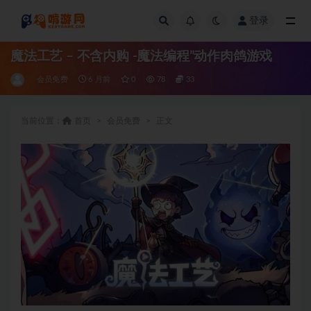
登录
全部
魔法工艺 – 不含内购 -魔法编程”动作肉鸽游戏
会员免费
6 月前
0
78
33
当前位置：
首页
会员免费
正文