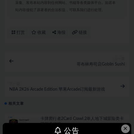
采集、发布本站内容到任何网站、书籍等各类媒体平台。如若本
站内容侵犯了原著者的合法权益，可联系我们进行处理。
打赏
收藏
海报
链接
上一篇
哥布林寿司店Goblin Sushi
下一篇
NBA 2K26 Arcade Edition 苹果Arcade订阅最新游戏
相关文章
卡牌爬行者2Card Crawl 2单人地下城冒险类卡
牌闯关游戏
×
公告
会员免费
3 月前
19
55