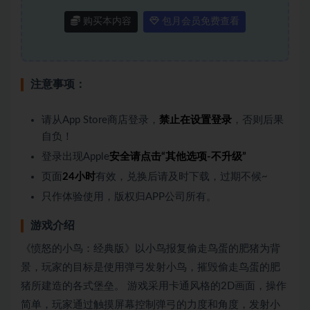
购买本内容
包月会员免费查看
注意事项：
请从App Store商店登录，
禁止在设置登录
，否则后果
自负！
登录出现Apple
安全请点击“其他选项-不升级”
页面
24小时
有效，兑换后请及时下载，过期不候~
只作体验使用，版权归APP公司所有。
游戏介绍
《愤怒的小鸟：经典版》以小鸟报复偷走鸟蛋的肥猪为背
景，玩家的目标是使用弹弓发射小鸟，摧毁偷走鸟蛋的肥
猪所建造的各式堡垒。 游戏采用卡通风格的2D画面，操作
简单，玩家通过触摸屏幕控制弹弓的力度和角度，发射小