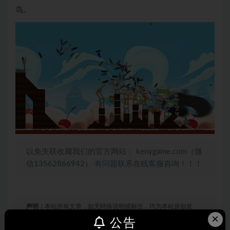
鸟。
以免失联收藏我们的官方网站： kenygame.com（微
信13562866942） 有问题联系在线客服咨询！！！
声明：
本站所有文章，如无特殊说明或标注，均为本站原创发
×
布。任何个人或组织，在未征得本站同意时，禁止复制、盗用、
公告