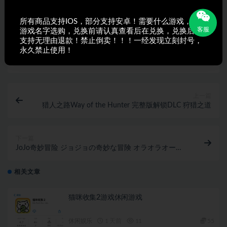
采集、发布本站内容到任何网站、书籍等各类媒体平台。如若本
站内容侵犯了原著者的合法权益，可联系我们进行处理。
所有商品支持IOS，部分支持安卓！需要什么游戏，搜索
客服
游戏名字选购，兑换前请认真查看后在兑换，兑换后不
支持无理由退款！禁止倒卖！！！一经发现立刻封号，
永久禁止使用！
打赏
收藏
海报
链接
上一篇
猎人之路Way of the Hunter 完整版解锁DLC 狩猎之道
下一篇
JoJo奇妙冒险 ジョジョの奇妙な冒険 オラオラオーバ
ードライブ
相关文章
猫咪收集2游戏休闲游戏
休闲娱乐
1 天前
11
55