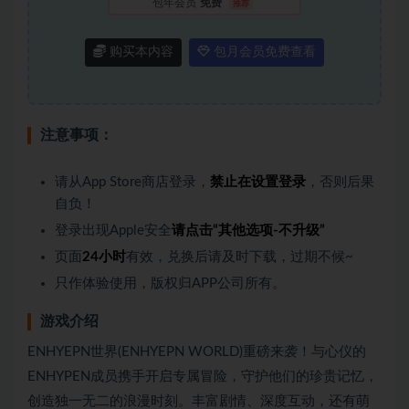
包年会员
免费
推荐
购买本内容
包月会员免费查看
注意事项：
请从App Store商店登录，
禁止在设置登录
，否则后果
自负！
登录出现Apple安全
请点击“其他选项-不升级”
页面
24小时
有效，兑换后请及时下载，过期不候~
只作体验使用，版权归APP公司所有。
游戏介绍
ENHYEPN世界(ENHYEPN WORLD)重磅来袭！与心仪的
ENHYPEN成员携手开启专属冒险，守护他们的珍贵记忆，
创造独一无二的浪漫时刻。丰富剧情、深度互动，还有萌