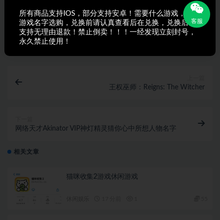
所有商品支持IOS，部分支持安卓！需要什么游戏，搜索
客服
游戏名字选购，兑换前请认真查看后在兑换，兑换后不
支持无理由退款！禁止倒卖！！！一经发现立刻封号，
打赏
收藏
海报
链接
永久禁止使用！
上一篇
王权巫师：Reigns: The Witcher
下一篇
网络天才Akinator VIP神灯精灵猜你心中所想人物名字
相关文章
猫咪收集2游戏休闲游戏
休闲娱乐
17 分前
1
55