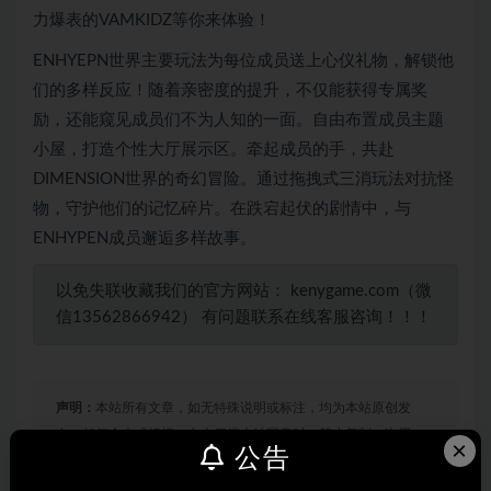
力爆表的VAMKIDZ等你来体验！
ENHYEPN世界主要玩法为每位成员送上心仪礼物，解锁他
们的多样反应！随着亲密度的提升，不仅能获得专属奖
励，还能窥见成员们不为人知的一面。自由布置成员主题
小屋，打造个性大厅展示区。牵起成员的手，共赴
DIMENSION世界的奇幻冒险。通过拖拽式三消玩法对抗怪
物，守护他们的记忆碎片。在跌宕起伏的剧情中，与
ENHYPEN成员邂逅多样故事。
以免失联收藏我们的官方网站： kenygame.com（微
信13562866942） 有问题联系在线客服咨询！！！
声明：
本站所有文章，如无特殊说明或标注，均为本站原创发
布。任何个人或组织，在未征得本站同意时，禁止复制、盗用、
×
公告
采集、发布本站内容到任何网站、书籍等各类媒体平台。如若本
站内容侵犯了原著者的合法权益，可联系我们进行处理。