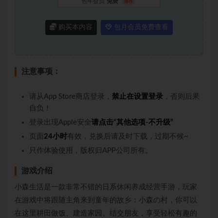
包年会员
免费
推荐
购买本内容
包月会员免费查看
注意事项：
请从App Store商店登录，
禁止在设置登录
，否则后果
自负！
登录出现Apple安全
请点击“其他选项-不升级”
页面
24小时
有效，兑换后请及时下载，过期不候~
只作体验使用，版权归APP公司所有。
游戏介绍
小森生活是一款非常不错的日系休闲养成经营手游，玩家
在游戏中将跟随主角来到童年的故乡：小森の村，你可以
在这里耕田做饭、建造家园、结交朋友，享受轻松有趣的