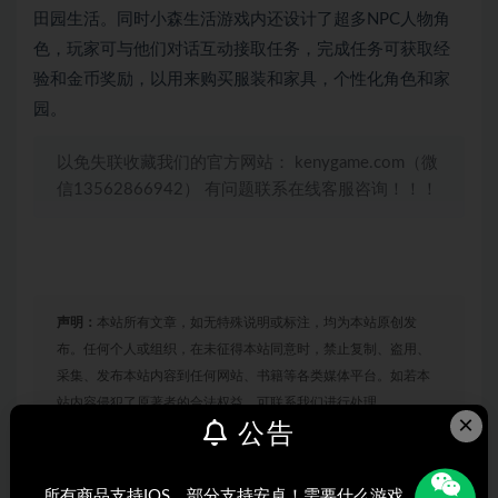
田园生活。同时小森生活游戏内还设计了超多NPC人物角
色，玩家可与他们对话互动接取任务，完成任务可获取经
验和金币奖励，以用来购买服装和家具，个性化角色和家
园。
以免失联收藏我们的官方网站： kenygame.com（微
信13562866942） 有问题联系在线客服咨询！！！
声明：
本站所有文章，如无特殊说明或标注，均为本站原创发
布。任何个人或组织，在未征得本站同意时，禁止复制、盗用、
采集、发布本站内容到任何网站、书籍等各类媒体平台。如若本
站内容侵犯了原著者的合法权益，可联系我们进行处理。
×
公告
打赏
收藏
海报
链接
所有商品支持IOS，部分支持安卓！需要什么游戏，搜索