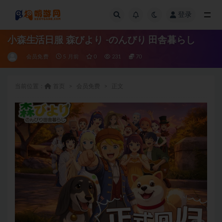
登录
全部
小森生活日服 森びより -のんびり 田舎暮らし
会员免费
5 月前
0
231
70
当前位置：
首页
会员免费
正文