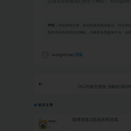
以免失联收藏我们的官方网站： kenygame
声明：
本站所有文章，如无特殊说明或标注，均为本
发布本站内容到任何网站、书籍等各类媒体平台。如
wangxichao
普通
DLC内购完整版-渔帆暗涌DRE
相关文章
猫咪收集2游戏休闲游戏