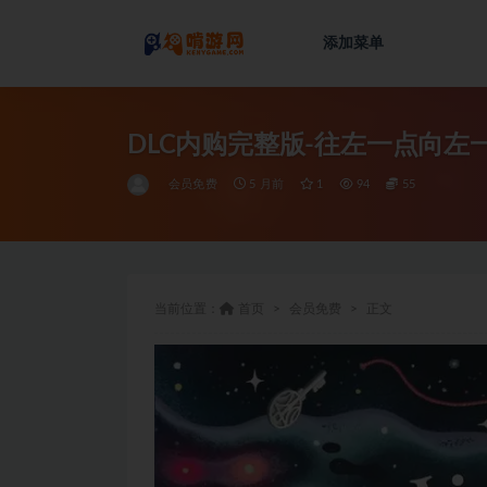
添加菜单
全部
DLC内购完整版-往左一点向
会员免费
5 月前
1
94
55
当前位置：
首页
会员免费
正文