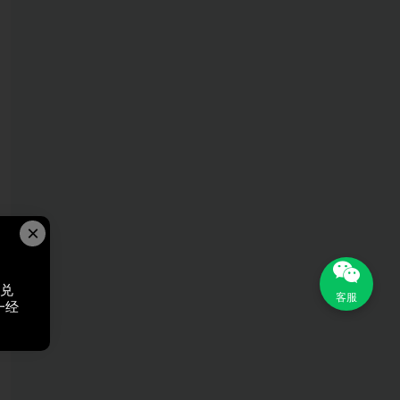
×
，兑
客服
一经