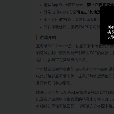
请从App Store商店登录，
禁止在设置登录
登录出现Apple安全
请点击“其他选项-不升
页面
24小时
有效，兑换后请及时下载，过
只作体验使用，版权归APP公司所有。
所
换
发
游戏介绍
宝可梦TCG Pocket是一款宝可梦卡牌收集手游，
们可以在其中享受到属于创新的TCG的体验
运用，参与宝可梦世界的日常。
本作旨在让初学者也能轻松有趣地学习如何进行
收集并培养宝可梦卡牌，提高并熟练运用他们
并陪伴它们参加活动。
此外，宝可梦TCG Pocket游戏支持1V1
以及在此游戏中收集喜爱的精灵来交换卡片，
有独特的属性可以搭配，你可以充分搭配卡组