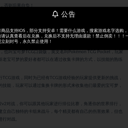
，否则后果自负！
公告
级”
期不候~
有商品支持IOS，部分支持安卓！需要什么游戏，搜索游戏名字选购
前请认真查看后在兑换，兑换后不支持无理由退款！禁止倒卖！！！
现立刻封号，永久禁止使用！
也叫宝可梦TCG口袋版，英文名叫Pokémon TCG Pocket，玩家
，新老宝可梦的爱好者都可以在通过收集卡牌的方式，以技能的熟练
TCG游戏，同时为已经有TCG游戏经验的玩家提供更新的挑战，
的技能，玩家可以通过集换卡牌的形式来收集他们最爱的宝可梦，
对战和2v2对战，你可以跟其他玩家进行排位比赛，角逐你的世界排行，
建立自己独特的卡组来战斗，每个精灵都有自己的伤害效果，但也
进行对战。