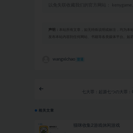
以免失联收藏我们的官方网站： kenygame
声明：
本站所有文章，如无特殊说明或标注，均为本
发布本站内容到任何网站、书籍等各类媒体平台。如
wangxichao
普通
七大罪：起源七つの大罪：Ori
相关文章
猫咪收集2游戏休闲游戏