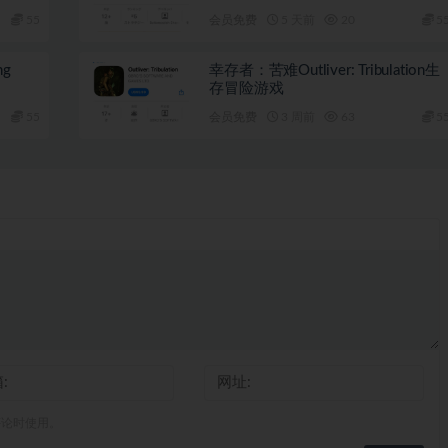
55
会员免费
5 天前
20
5
ng
幸存者：苦难Outliver: Tribulation生
存冒险游戏
55
会员免费
3 周前
63
5
评论时使用。