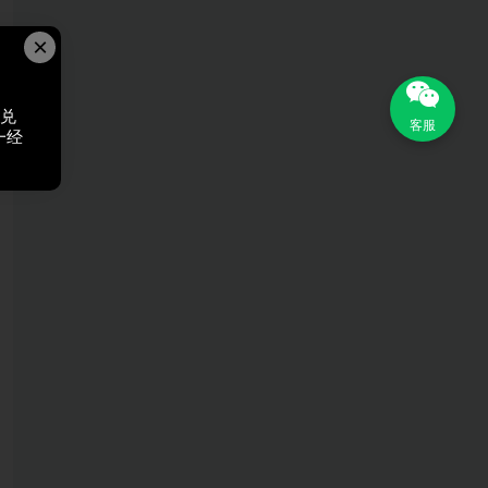
×
，兑
客服
一经