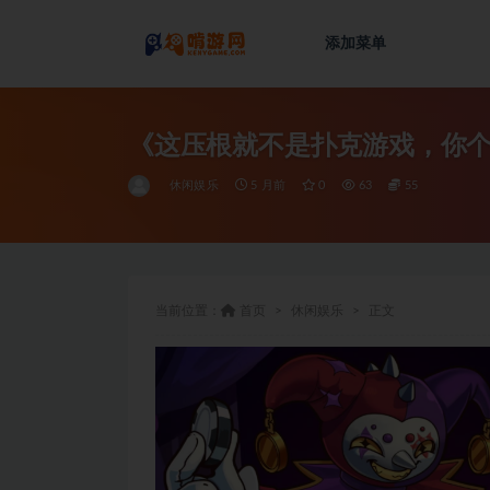
添加菜单
全部
《这压根就不是扑克游戏，你
休闲娱乐
5 月前
0
63
55
当前位置：
首页
休闲娱乐
正文