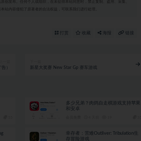
站原创发布。任何个人或组织，在未征得本站同意时，禁止复制、盗用、采集、
若本站内容侵犯了原著者的合法权益，可联系我们进行处理。
打赏
收藏
海报
链接
上一篇
下一篇
除广告）
新星大奖赛 New Star Gp 赛车游戏
多少兄弟？肉鸽自走棋游戏支持苹果
和安卓
55
会员免费
4 天前
19
5
ng
幸存者：苦难Outliver: Tribulation生
存冒险游戏