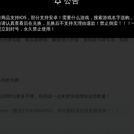
公告
期不候~
有商品支持IOS，部分支持安卓！需要什么游戏，搜索游戏名字选购
前请认真查看后在兑换，兑换后不支持无理由退款！禁止倒卖！！！
现立刻封号，永久禁止使用！
》——款独特的渐进式休闲点击游戏。
升手牌等级、购买新牌组、解锁强力升级，发现新卡牌等等。你能
5张的卡牌。
以同时玩更多手牌。利用这一点来更快地增加这些数量！
.com（微信13562866942） 有问题联系在线客服咨询！！！