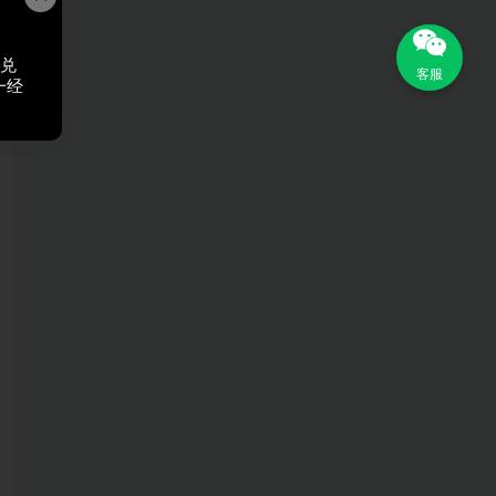
，兑
客服
一经