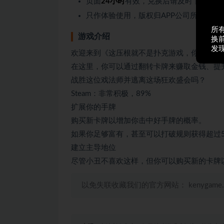
页面
24小时
有效，兑换后请及时下载，过
只作体验使用，版权归APP公司所有。
所
游戏介绍
换
发
欢迎来到《这压根就不是扑克游戏，你个小丑
在这里，你可以通过翻转卡牌来赚取金钱、提
战胜这位戏法师并逃离这场狂欢盛会吗？
Steam：非常积极，89%
扩展你的手牌
购买新卡牌以增加你击中好手牌的概率。
如果你足够富有，甚至可以打破规则获得超过
建立主导地位
尽管小丑不喜欢这样，但你可以购买新的卡牌
以免失联收藏我们的官方网站： kenygame