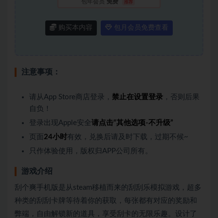
包年会员
免费
推荐
购买本内容
包月会员免费查看
注意事项：
请从App Store商店登录，
禁止在设置登录
，否则后果
自负！
登录出现Apple安全
请点击“其他选项-不升级”
页面
24小时
有效，兑换后请及时下载，过期不候~
只作体验使用，版权归APP公司所有。
游戏介绍
刮个爽手机版是从steam移植而来的刮刮乐模拟游戏，超多
种类的刮刮卡牌等待着你的获取，每张都有对应的奖励和
弊端，自由解锁新的道具，享受刮卡的无限乐趣。设计了