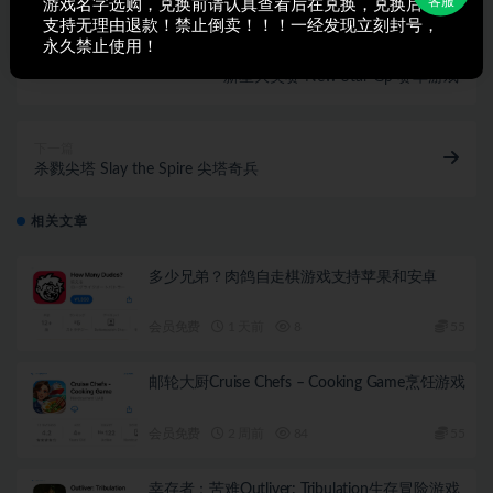
客服
游戏名字选购，兑换前请认真查看后在兑换，兑换后不
支持无理由退款！禁止倒卖！！！一经发现立刻封号，
永久禁止使用！
上一篇
新星大奖赛 New Star Gp 赛车游戏
下一篇
杀戮尖塔 Slay the Spire 尖塔奇兵
相关文章
多少兄弟？肉鸽自走棋游戏支持苹果和安卓
会员免费
1 天前
8
55
邮轮大厨Cruise Chefs – Cooking Game烹饪游戏
会员免费
2 周前
84
55
幸存者：苦难Outliver: Tribulation生存冒险游戏