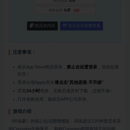
包月会员
免费
包年会员
免费
推荐
购买本内容
包月会员免费查看
注意事项：
请从App Store商店登录，
禁止在设置登录
，否则后果
自负！
登录出现Apple安全
请点击“其他选项-不升级”
页面
24小时
有效，兑换后请及时下载，过期不候~
只作体验使用，版权归APP公司所有。
游戏介绍
《科洛蒙》的核心玩法围绕捕捉、训练超过120种形态各异
的Coromon生物展开 。每种Coromon都拥有独立的动画、