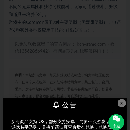
不同的元素属性和独特的技能树，玩家可通过战斗、升级
和道具来培养它们 。
游戏中的Coromon属于7种主要类型（无双重类型），但还
有6种额外类型仅应用于技能（招式/攻击） 。
以免失联收藏我们的官方网站： kenygame.com（微
信13562866942） 有问题联系在线客服咨询！！！
声明：
本站所有文章，如无特殊说明或标注，均为本站原创发
布。任何个人或组织，在未征得本站同意时，禁止复制、盗用、
采集、发布本站内容到任何网站、书籍等各类媒体平台。如若本
站内容侵犯了原著者的合法权益，可联系我们进行处理。
×
公告
打赏
收藏
海报
链接
所有商品支持IOS，部分支持安卓！需要什么游戏，搜索
客服
游戏名字选购，兑换前请认真查看后在兑换，兑换后不