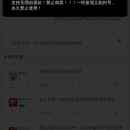
支持无理由退款！禁止倒卖！！！一经发现立刻封号，
永久禁止使用！
上一篇
房产达人House Flipper Home Design
下一篇
《艾罗哈特》Airoheart怀旧像素游戏神作
相关文章
猫咪收集2游戏休闲游戏
休闲娱乐
18 小时前
10
55
多少兄弟？肉鸽自走棋游戏支持苹果和安卓
会员免费
3 天前
16
55
邮轮大厨Cruise Chefs – Cooking Game烹饪游戏