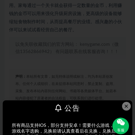
用。家每通过一个关卡就会获得一定数量的金币，利用赚
钱的金币可以用来强化升级厨房设施，更高级的设备能够
缩短食物制作时间，从而提高餐厅的业绩。感兴趣的小伙
伴可以来试试看经营自己的餐厅。
以免失联收藏我们的官方网站： kenygame.com（微
信13562866942） 有问题联系在线客服咨询！！！
声明：
本站所有文章，如无特殊说明或标注，均为本站原创发
布。任何个人或组织，在未征得本站同意时，禁止复制、盗用、
采集、发布本站内容到任何网站、书籍等各类媒体平台。如若本
站内容侵犯了原著者的合法权益，可联系我们进行处理。
×
公告
打赏
收藏
海报
链接
所有商品支持IOS，部分支持安卓！需要什么游戏，搜索
客服
游戏名字选购，兑换前请认真查看后在兑换，兑换后不