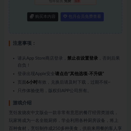
包年会员
免费
推荐
购买本内容
包月会员免费查看
注意事项：
请从App Store商店登录，
禁止在设置登录
，否则后果
自负！
登录出现Apple安全
请点击“其他选项-不升级”
页面
6小时
有效，兑换后请及时下载，过期不候~
只作体验使用，版权归APP公司所有。
游戏介绍
烹饪发烧友中文版会一款非常有意思的餐厅经营类游戏，
玩家将成为一名全能厨师，学会利用各种厨房设备，将上
百种食材，烹饪制作成250多种美食，供前来用餐的客人享