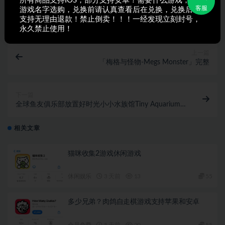
所有商品支持IOS，部分支持安卓！需要什么游戏，搜索
客服
打赏
收藏
海报
链接
游戏名字选购，兑换前请认真查看后在兑换，兑换后不
支持无理由退款！禁止倒卖！！！一经发现立刻封号，
永久禁止使用！
上一篇
「梅格与怪物-Megs Monster」完整
下一篇
全球鱼友俱乐部放置好时光小小水族馆Tiny Aquarium
Mobile
相关文章
猫咪收集2游戏休闲游戏
休闲娱乐
3 天前
13
55
多少兄弟？肉鸽自走棋游戏支持苹果和安卓
会员免费
5 天前
20
55