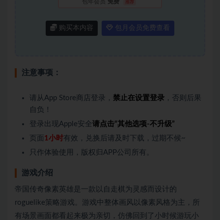
包年会员
免费
推荐
购买本内容
包月会员免费查看
注意事项：
请从App Store商店登录，
禁止在设置登录
，否则后果
自负！
登录出现Apple安全
请点击“其他选项-不升级”
页面
1小时
有效，兑换后请及时下载，过期不候~
只作体验使用，版权归APP公司所有。
游戏介绍
帝国传奇像素英雄是一款以自走棋为灵感而设计的
roguelike策略游戏。游戏中整体画风以像素风格为主，所
有场景画面都看起来极为亲切，仿佛回到了小时候游玩小