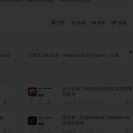
若本站内容侵犯了原著者的合法权益，可联系我们进行处理。
打赏
收藏
海报
链接
上一篇
下一篇
略游戏
王国保卫战 起源 – Kingdom Rush Origins (（仅本体
无DLC）
多少兄弟？肉鸽自走棋游戏支持苹果
和安卓
55
会员免费
4 天前
19
5
ng
幸存者：苦难Outliver: Tribulation生
存冒险游戏
55
会员免费
3 周前
63
5