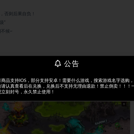
登录，否则后果自负！
级”
不候~
ce」是铁皮游戏工作室（Ironhide Game Studio）开发的爆款塔防类手
公告
，游戏保留该系列的核心玩法和策略元素， 这款游戏还融合冒险、
有商品支持IOS，部分支持安卓！需要什么游戏，搜索游戏名字选购
诗之旅，组建军队，去履行他那阴险的计划吧……挖哈哈。做好准
前请认真查看后在兑换，兑换后不支持无理由退款！禁止倒卖！！！
老大！你将一路浴血奋战，征服新旧疆土，迎战各大帝国的劲敌，
现立刻封号，永久禁止使用！
款充满幽默与史诗感的经典塔防游戏！