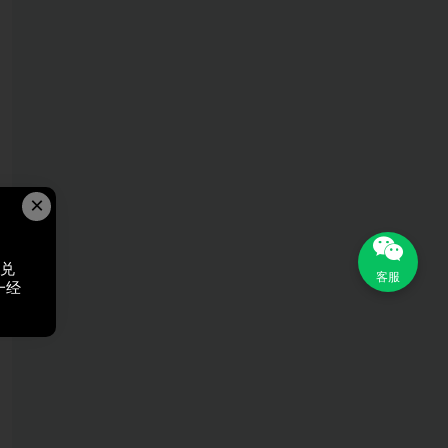
×
，兑
客服
一经