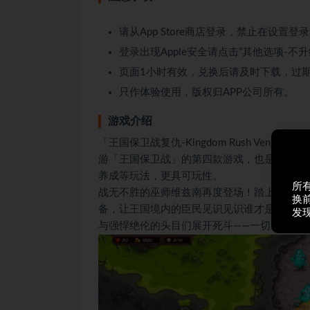
请从App Store商店登录，禁止在设置
登录出现Apple安全请点击“其他选项-不升
页面1小时有效，兑换后请及时下载，过期
只作体验使用，版权归APP公司所有。
游戏介绍
「王国保卫战复仇-Kingdom Rush Vengean
游「王国保卫战」的第四款游戏，也是最新作
养成等玩法，更具可玩性。
所
战无不胜的巫师维兹南再度登场！踏上这场史
换
备，让王国境内的臣民见识见识谁才是真正的
发
与强悍绝伦的头目们展开死斗——一切尽在这