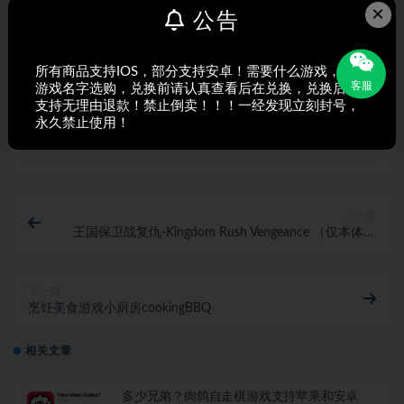
声明：
本站所有文章，如无特殊说明或标注，均为本站原创发
×
公告
布。任何个人或组织，在未征得本站同意时，禁止复制、盗用、
采集、发布本站内容到任何网站、书籍等各类媒体平台。如若本
站内容侵犯了原著者的合法权益，可联系我们进行处理。
所有商品支持IOS，部分支持安卓！需要什么游戏，搜索
客服
游戏名字选购，兑换前请认真查看后在兑换，兑换后不
支持无理由退款！禁止倒卖！！！一经发现立刻封号，
永久禁止使用！
打赏
收藏
海报
链接
上一篇
王国保卫战复仇-Kingdom Rush Vengeance （仅本体无
DLC）
下一篇
烹饪美食游戏小厨房cookingBBQ
相关文章
多少兄弟？肉鸽自走棋游戏支持苹果和安卓