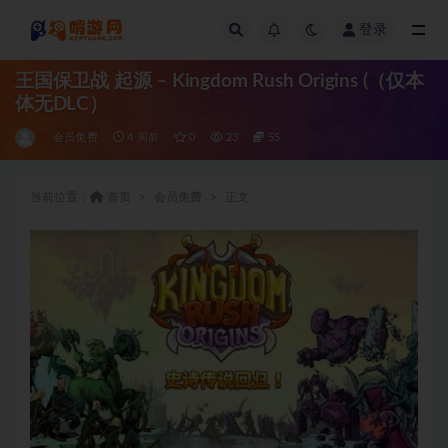
登录
全部
王国保卫战 起源 – Kingdom Rush Origins (（仅本
体无DLC）
会员免费
4 周前
0
23
55
当前位置：
首页
会员免费
正文