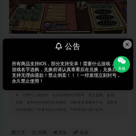
×
以免失联收藏我们的官方网站： kenygame.com（微
公告
信13562866942） 有问题联系在线客服咨询！！！
所有商品支持IOS，部分支持安卓！需要什么游戏，搜索
客服
游戏名字选购，兑换前请认真查看后在兑换，兑换后不
支持无理由退款！禁止倒卖！！！一经发现立刻封号，
永久禁止使用！
声明：
本站所有文章，如无特殊说明或标注，均为本站原创发
布。任何个人或组织，在未征得本站同意时，禁止复制、盗用、
采集、发布本站内容到任何网站、书籍等各类媒体平台。如若本
站内容侵犯了原著者的合法权益，可联系我们进行处理。
打赏
收藏
海报
链接