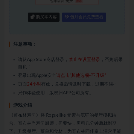
包年会员
免费
推荐
购买本内容
包月会员免费查看
注意事项：
请从App Store商店登录，
禁止在设置登录
，否则后果
自负！
登录出现Apple安全
请点击“其他选项-不升级”
页面
24小时
有效，兑换后请及时下载，过期不候~
只作体验使用，版权归APP公司所有。
游戏介绍
《哥布林寿司》将 Roguelike 元素与疯狂的餐厅模拟结
合。哥布林当寿司厨师，但要快，房租几分钟后就到期
了。升级餐厅、菜单和食材，为哥布林同伴奉上洞穴里能