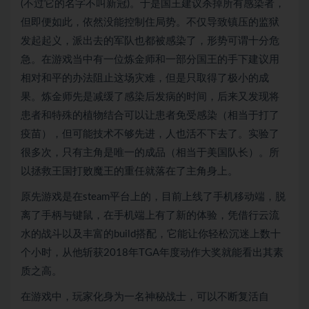
(不过它的名字不叫新冠)。于是国王建议杀掉所有感染者，
但即便如此，依然没能控制住局势。不仅导致镇压的监狱
发起起义，派出去的军队也都被感染了，形势可谓十分危
急。在游戏当中有一位炼金师和一部分国王的手下建议用
相对和平的办法阻止这场灾难，但是只取得了极小的成
果。炼金师先是减缓了感染后发病的时间，后来又发现将
患者和特殊的植物结合可以让患者免受感染（相当于打了
疫苗），但可能技术不够先进，人也活不下去了。实验了
很多次，只有主角是唯一的成品（相当于美国队长）。所
以拯救王国打败魔王的重任就落在了主角身上。
原先游戏是在steam平台上的，目前上线了手机移动端，脱
离了手柄与键鼠，在手机端上有了新的体验，凭借行云流
水的战斗以及丰富的build搭配，它能让你轻松沉迷上数十
个小时，从他斩获2018年TGA年度动作大奖就能看出其素
质之高。
在游戏中，玩家化身为一名神秘战士，可以不断复活自