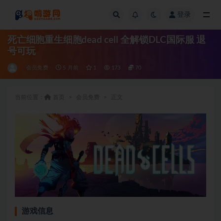
登录
全部
死亡细胞重生细胞dead cell 全解锁DLC国际服 退
号可玩
会员免费
5 月前
1
173
70
当前位置：
首页
会员免费
正文
游戏信息