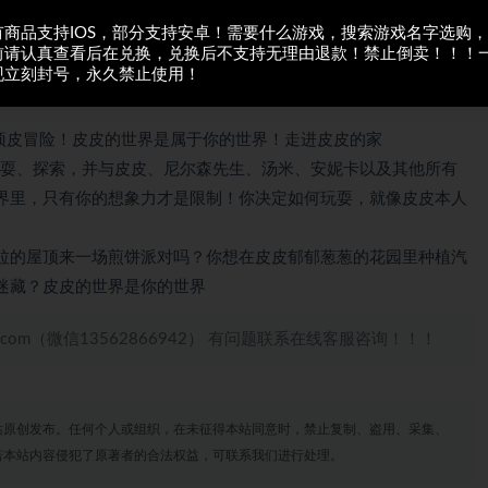
有商品支持IOS，部分支持安卓！需要什么游戏，搜索游戏名字选购
前请认真查看后在兑换，兑换后不支持无理由退款！禁止倒卖！！！
现立刻封号，永久禁止使用！
顽皮冒险！皮皮的世界是属于你的世界！走进皮皮的家
玩耍、探索，并与皮皮、尼尔森先生、汤米、安妮卡以及其他所有
界里，只有你的想象力才是限制！你决定如何玩耍，就像皮皮本人
库拉的屋顶来一场煎饼派对吗？你想在皮皮郁郁葱葱的花园里种植汽
迷藏？皮皮的世界是你的世界
.com（微信13562866942） 有问题联系在线客服咨询！！！
站原创发布。任何个人或组织，在未征得本站同意时，禁止复制、盗用、采集、
若本站内容侵犯了原著者的合法权益，可联系我们进行处理。