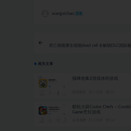
wangxichao
普通
死亡细胞重生细胞dead cell 全解锁DLC国际
相关文章
猫咪收集2游戏休闲游戏
休闲娱乐
1 天前
11
邮轮大厨Cruise Chefs – Cooki
Game烹饪游戏
会员免费
2 周前
84