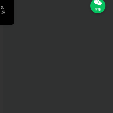
，兑
客服
一经