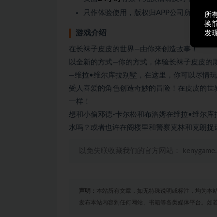
只作体验使用，版权归APP公司所有。
所
换
游戏介绍
发
在长袜子皮皮的世界—由你来创造故事！
以全新的方式—你的方式，体验长袜子皮皮的
—维拉•维尔库拉别墅，在这里，你可以尽情
受人喜爱的角色创造奇妙的冒险！在皮皮的世
一样！
想和小偷邓德-卡尔松和布洛姆在维拉•维尔
水吗？或者也许在阁楼里和警察克林和克朗捉
以免失联收藏我们的官方网站： kenygame
声明：
本站所有文章，如无特殊说明或标注，均为本
发布本站内容到任何网站、书籍等各类媒体平台。如