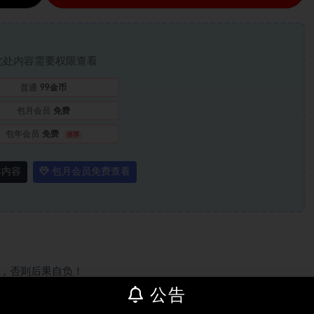
此处内容需要权限查看
普通
99金币
包月会员
免费
包年会员
免费
推荐
本内容
包月会员免费查看
，否则后果自负！
级”
公告
期不候~