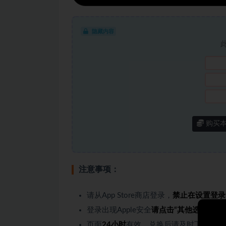
隐藏内容
购买
注意事项：
请从App Store商店登录，
禁止在设置登录
登录出现Apple安全
请点击“其他选项-不升
页面
24小时
有效，兑换后请及时下载，过