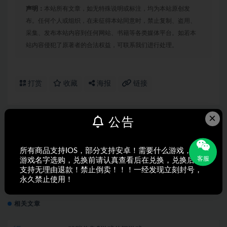
声明：
本站所有文章，如无特殊说明或标注，均为本站原创发
布。任何个人或组织，在未征得本站同意时，禁止复制、盗用、
采集、发布本站内容到任何网站、书籍等各类媒体平台。如若本
站内容侵犯了原著者的合法权益，可联系我们进行处理。
打赏
收藏
海报
链接
×
公告
上一篇
帝国传奇 ：像素英雄回合制策略游戏
所有商品支持IOS，部分支持安卓！需要什么游戏，搜索
客服
游戏名字选购，兑换前请认真查看后在兑换，兑换后不
支持无理由退款！禁止倒卖！！！一经发现立刻封号，
下一篇
永久禁止使用！
气球塔防6Bloons TD 6塔防游戏
相关文章